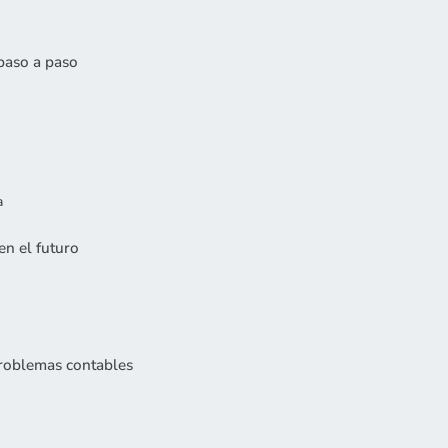
paso a paso
a
en el futuro
problemas contables