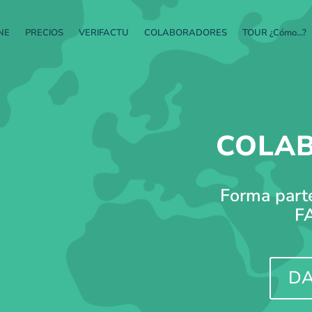
NE
PRECIOS
VERIFACTU
COLABORADORES
TOUR ¿Cómo…?
COLA
Forma part
F
DA