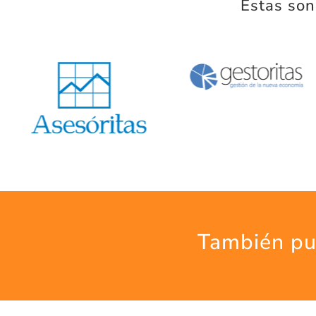
Éstas son
También pu