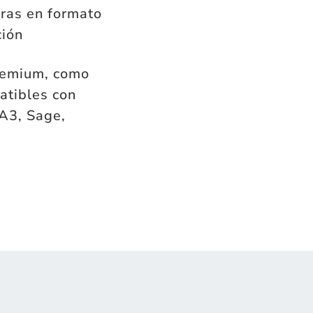
uras en formato
ción
remium, como
atibles con
A3, Sage,