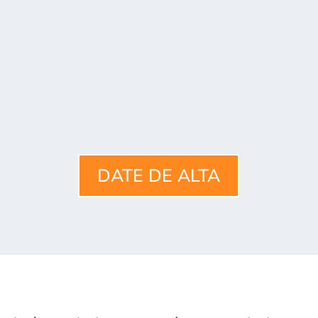
Si alguno de tus clientes ya trabaja con
FACTURALIA
, le puedes facilitar el
código de tu gestoría y la cuenta queda
automáticamente conectada.
DATE DE ALTA