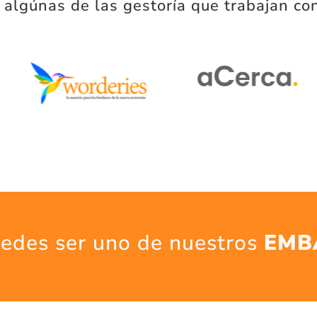
 algúnas de las gestoría que trabajan co
edes ser uno de nuestros
EMB