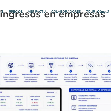
 ingresos en empresas
NE
PRECIOS
VERIFACTU
COLABORADORES
TOUR ¿Cómo…?