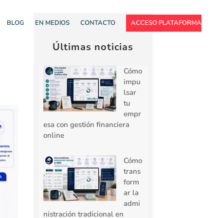
BLOG
EN MEDIOS
CONTACTO
ACCESO PLATAFORMA
Últimas noticias
Cómo
impu
lsar
tu
empr
esa con gestión financiera
online
Cómo
trans
form
ar la
admi
nistración tradicional en