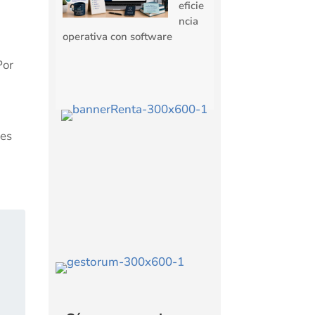
eficie
ncia
n
operativa con software
Por
res