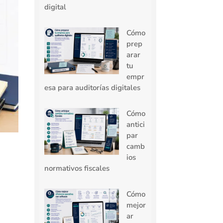
digital
Cómo
prep
arar
tu
empr
esa para auditorías digitales
Cómo
antici
par
camb
ios
normativos fiscales
Cómo
mejor
ar