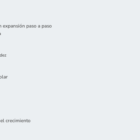
n expansión paso a paso
a
idez
olar
 el crecimiento